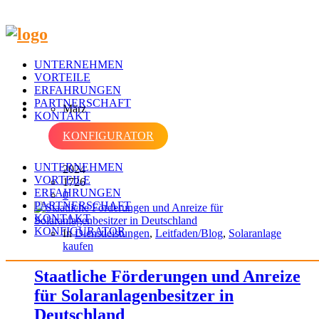
UNTERNEHMEN
VORTEILE
ERFAHRUNGEN
PARTNERSCHAFT
März
KONTAKT
KONFIGURATOR
23
UNTERNEHMEN
2024
VORTEILE
1726
ERFAHRUNGEN
0
PARTNERSCHAFT
KONTAKT
KONFIGURATOR
In
Dienstleistungen
,
Leitfaden/Blog
,
Solaranlage
kaufen
Staatliche Förderungen und Anreize
für Solaranlagenbesitzer in
Deutschland