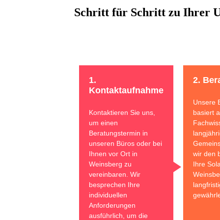
Schritt für Schritt zu Ihrer
1.
2. Ber
Kontaktaufnahme
Unsere 
Kontaktieren Sie uns,
basiert 
um einen
Fachwis
Beratungstermin in
langjähr
unseren Büros oder bei
Gemeins
Ihnen vor Ort in
wir den 
Weinsberg zu
Ihre Sol
vereinbaren. Wir
Weinsbe
besprechen Ihre
langfrist
individuellen
gewährle
Anforderungen
ausführlich, um die