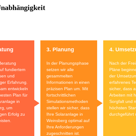
 Unabhängigkeit
atung
3. Planung
4. Umsetz
Beratung
In der Planungsphase
Nach der Fre
auf fundiertem
setzen wir alle
Pläne beginne
sen und
gesammelten
der Umsetzun
iger Erfahrung.
Informationen in einen
erfahrenes Te
am entwickeln
präzisen Plan um. Mit
sicher, dass a
besten Plan für
fortschrittlichen
Arbeiten mit 
aranlage in
Simulationsmethoden
Sorgfalt und 
rg, um
stellen wir sicher, dass
höchsten Sta
igen Erfolg zu
Ihre Solaranlage in
durchgeführt
isten.
Weinsberg optimal auf
Ihre Anforderungen
zugeschnitten ist.