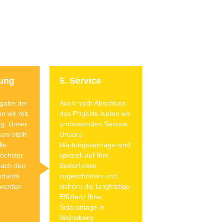
ung
5. Service
igabe der
Auch nach Abschluss
n wir mit
des Projekts bieten wir
g. Unser
umfassenden Service.
am stellt
Unsere
lle
Wartungsverträge sind
höchster
speziell auf Ihre
nach den
Bedürfnisse
ndards
zugeschnitten und
 werden.
sichern die langfristige
Effizienz Ihrer
Solaranlage in
Weinsberg.